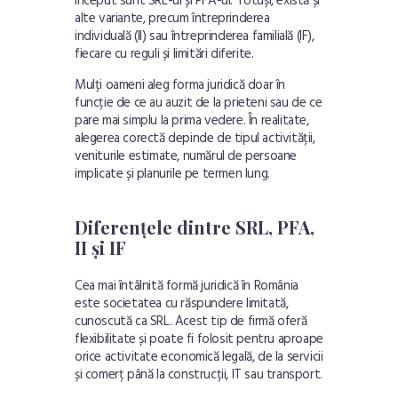
început sunt SRL-ul și PFA-ul. Totuși, există și
alte variante, precum întreprinderea
individuală (II) sau întreprinderea familială (IF),
fiecare cu reguli și limitări diferite.
Mulți oameni aleg forma juridică doar în
funcție de ce au auzit de la prieteni sau de ce
pare mai simplu la prima vedere. În realitate,
alegerea corectă depinde de tipul activității,
veniturile estimate, numărul de persoane
implicate și planurile pe termen lung.
Diferențele dintre SRL, PFA,
II și IF
Cea mai întâlnită formă juridică în România
este societatea cu răspundere limitată,
cunoscută ca SRL. Acest tip de firmă oferă
flexibilitate și poate fi folosit pentru aproape
orice activitate economică legală, de la servicii
și comerț până la construcții, IT sau transport.