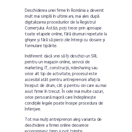
Deschiderea unei firme în România a devenit
mult mai simplă în ultimii ani, mai ales după
digitalizarea procedurilor de la Registrul
Comerțului. Astăzi, poți trece prin aproape
toate etapele online, fără drumuri repetate la
ghișee și fără să pierzi zile întregi cu dosare și
formulare tipărite.
Indiferent dacă vrei să îți deschizi un SRL
pentru un magazin online, servicii de
marketing, IT, construcții, ridesharing sau
orice alt tip de activitate, procesul este
accesibil atât pentru antreprenorii aflați la
început de drum, cât și pentru cei care au mai
avut firme în trecut. În cele mai multe cazuri,
orice persoană majoră care îndeplinește
condițiile legale poate începe procedura de
înființare.
Tot mai mulți antreprenori aleg varianta de
deschidere a firmei online deoarece
economisesc timp și pot trimite