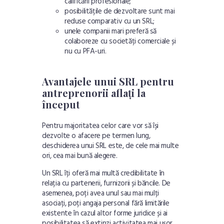
calificării profesionale;
posibilitățile de dezvoltare sunt mai
reduse comparativ cu un SRL;
unele companii mari preferă să
colaboreze cu societăți comerciale și
nu cu PFA-uri.
Avantajele unui SRL pentru
antreprenorii aflați la
început
Pentru majoritatea celor care vor să își
dezvolte o afacere pe termen lung,
deschiderea unui SRL este, de cele mai multe
ori, cea mai bună alegere.
Un SRL îți oferă mai multă credibilitate în
relația cu partenerii, furnizorii și băncile. De
asemenea, poți avea unul sau mai mulți
asociați, poți angaja personal fără limitările
existente în cazul altor forme juridice și ai
posibilitatea să extinzi activitatea mai ușor.