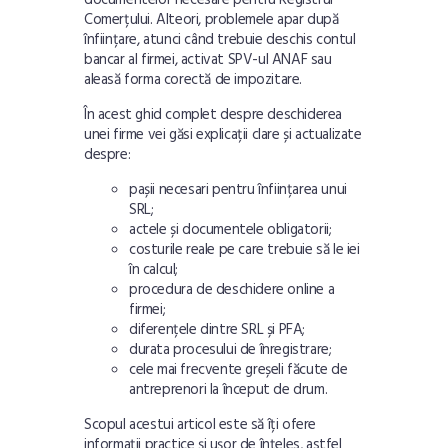
documentelor necesare pentru Registrul
Comerțului. Alteori, problemele apar după
înființare, atunci când trebuie deschis contul
bancar al firmei, activat SPV-ul ANAF sau
aleasă forma corectă de impozitare.
În acest ghid complet despre deschiderea
unei firme vei găsi explicații clare și actualizate
despre:
pașii necesari pentru înființarea unui
SRL;
actele și documentele obligatorii;
costurile reale pe care trebuie să le iei
în calcul;
procedura de deschidere online a
firmei;
diferențele dintre SRL și PFA
;
durata procesului de înregistrare;
cele mai frecvente greșeli făcute de
antreprenori la început de drum.
Scopul acestui articol este să îți ofere
informații practice și ușor de înțeles, astfel