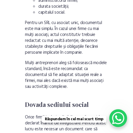
administratorul firmei;
durata societății;
capitalul social.
Pentru un SRL cu asociat unic, documentul
este mai simplu. În cazul unei firme cu mai
mulți asociați, actul constitutiv trebuie
redactat cu mai multă atenție, deoarece
stabilește drepturile și obligațiile fiecărei
persoane implicate în companie.
Mulți antreprenori aleg să folosească modele
standard, însă este recomandat ca
documentul să fie adaptat situației reale a
firmei, mai ales dacă există mai mulți asociați
sau activități complexe.
Dovada sediului social
Orice firmă trebuie să aibă un sediu social
Răspundem în cel mai scurt timp
declarat înainte de înregistrare. Pentru acest
lucru este necesar un document care să