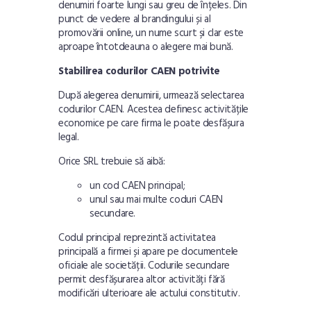
denumiri foarte lungi sau greu de înțeles. Din
punct de vedere al brandingului și al
promovării online, un nume scurt și clar este
aproape întotdeauna o alegere mai bună.
Stabilirea codurilor CAEN potrivite
După alegerea denumirii, urmează selectarea
codurilor CAEN. Acestea definesc activitățile
economice pe care firma le poate desfășura
legal.
Orice SRL trebuie să aibă:
un cod CAEN principal;
unul sau mai multe coduri CAEN
secundare.
Codul principal reprezintă activitatea
principală a firmei și apare pe documentele
oficiale ale societății. Codurile secundare
permit desfășurarea altor activități fără
modificări ulterioare ale actului constitutiv.