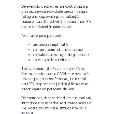
De exemplu, dacă lucrezi pe cont propriu și
prestezi servicii individuale precum design,
fotografie, copywriting, consultanță,
traduceri sau alte activități freelance, un PFA
poate fi suficient în prima etapă.
Avantajele principale sunt:
procedura simplificată;
costurile administrative mai mici;
contabilitate mai ușor de gestionat;
acces rapid la activitate.
Totuși, trebuie să ai în vedere și limitările.
Pentru anumite coduri CAEN este necesară
dovada pregătirii profesionale, iar în cazul
unui PFA răspunderea juridică și fiscală este
direct legată de persoana titularului.
De asemenea, dacă estimezi venituri mari sau
intenționezi să îți extinzi activitatea rapid, un
SRL poate deveni mai avantajos încă de la
început.