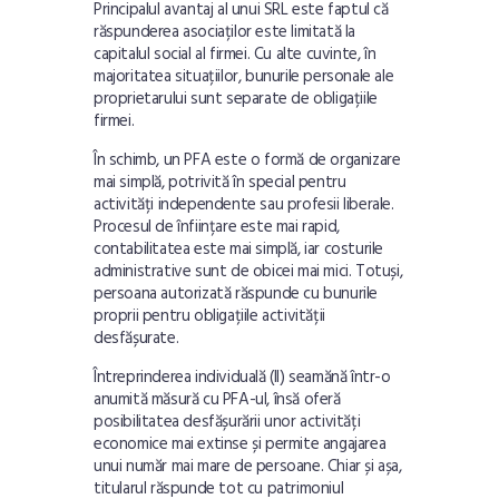
Principalul avantaj al unui SRL este faptul că
răspunderea asociaților este limitată la
capitalul social al firmei. Cu alte cuvinte, în
majoritatea situațiilor, bunurile personale ale
proprietarului sunt separate de obligațiile
firmei.
În schimb, un PFA este o formă de organizare
mai simplă, potrivită în special pentru
activități independente sau profesii liberale.
Procesul de înființare este mai rapid,
contabilitatea este mai simplă, iar costurile
administrative sunt de obicei mai mici. Totuși,
persoana autorizată răspunde cu bunurile
proprii pentru obligațiile activității
desfășurate.
Întreprinderea individuală (II) seamănă într-o
anumită măsură cu PFA-ul, însă oferă
posibilitatea desfășurării unor activități
economice mai extinse și permite angajarea
unui număr mai mare de persoane. Chiar și așa,
titularul răspunde tot cu patrimoniul