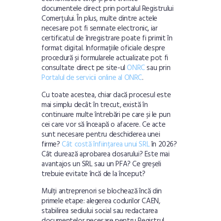
documentele direct prin portalul Registrului
Comerțului. În plus, multe dintre actele
necesare pot fi semnate electronic, iar
certificatul de înregistrare poate fi primit în
format digital. Informațiile oficiale despre
procedură și formularele actualizate pot fi
consultate direct pe site-ul
ONRC
sau prin
Portalul de servicii online al ONRC
.
Cu toate acestea, chiar dacă procesul este
mai simplu decât în trecut, există în
continuare multe întrebări pe care și le pun
cei care vor să înceapă o afacere. Ce acte
sunt necesare pentru deschiderea unei
firme?
Cât costă înființarea unui SRL
în 2026?
Cât durează aprobarea dosarului? Este mai
avantajos un SRL sau un PFA? Ce greșeli
trebuie evitate încă de la început?
Mulți antreprenori se blochează încă din
primele etape: alegerea codurilor CAEN,
stabilirea sediului social sau redactarea