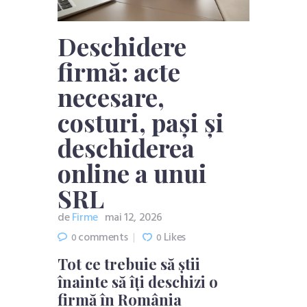
Deschidere
firmă: acte
necesare,
costuri, pași și
deschiderea
online a unui
SRL
de
Firme
mai 12, 2026
comments
Likes
0
0
Tot ce trebuie să știi
înainte să îți deschizi o
firmă în România