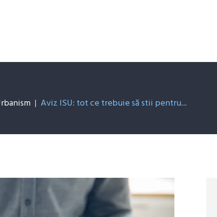
Servicii Consultanță
Asigurări
Despre noi
De știut
 Urbanism
Aviz ISU: tot ce trebuie să stii pentru...
Contact