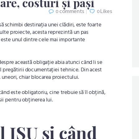
are, costuri și pași
comments
Likes
0
0
să schimbi destinația unei clădiri, este foarte
multe proiecte, acesta reprezintă un pas
i este unul dintre cele mai importante
 despre această obligație abia atunci când li se
ul pregătirii documentației tehnice. Din acest
, uneori, chiar blocarea proiectului.
 când este obligatoriu, cine trebuie să îl obțină,
i pentru obținerea lui.
l ISU și când