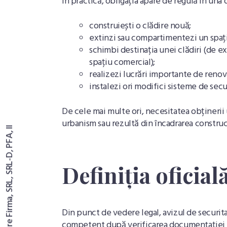
În practică, obligația apare de regulă în una 
construiești o clădire nouă;
extinzi sau compartimentezi un spați
schimbi destinația unei clădiri (de 
spațiu comercial);
realizezi lucrări importante de reno
instalezi ori modifici sisteme de secu
De cele mai multe ori, necesitatea obținerii 
urbanism sau rezultă din încadrarea construcț
Definiția oficial
Din punct de vedere legal, avizul de securit
competent după verificarea documentației t