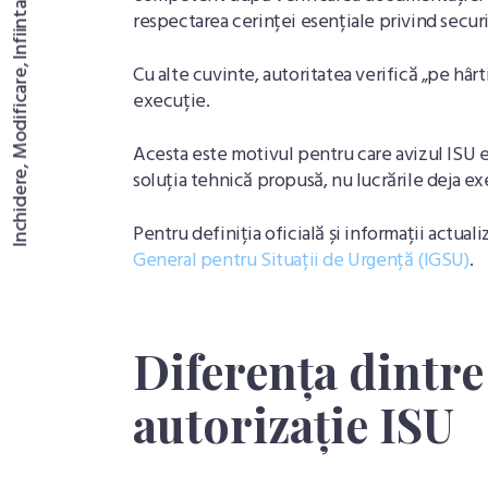
Inchidere, Modificare, Infiintare Firma, SRL, SRL-D, PFA, II
respectarea cerinței esențiale privind securi
Cu alte cuvinte, autoritatea verifică „pe hâ
execuție.
Acesta este motivul pentru care avizul ISU e
soluția tehnică propusă, nu lucrările deja ex
Pentru definiția oficială și informații actual
General pentru Situații de Urgență (IGSU)
.
Diferența dintre 
autorizație ISU