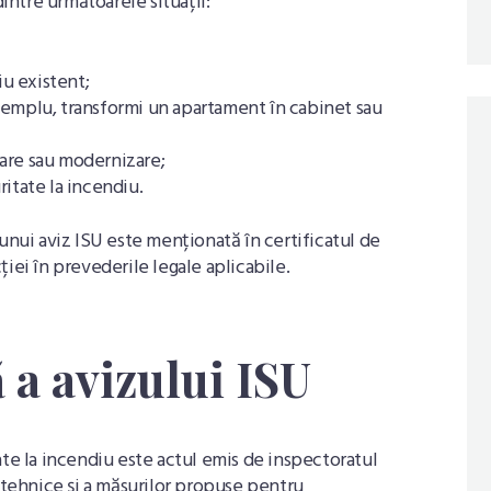
dintre următoarele situații:
u existent;
exemplu, transformi un apartament în cabinet sau
vare sau modernizare;
ritate la incendiu.
unui aviz ISU este menționată în certificatul de
iei în prevederile legale aplicabile.
ă a avizului ISU
ate la incendiu este actul emis de inspectoratul
ehnice și a măsurilor propuse pentru