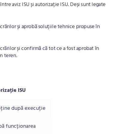
ntre aviz ISU și autorizație ISU. Deși sunt legate
crărilor și aprobă soluțiile tehnice propuse în
rărilor și confirmă că tot ce a fost aprobat în
n teren.
rizație ISU
bține după execuție
bă funcționarea