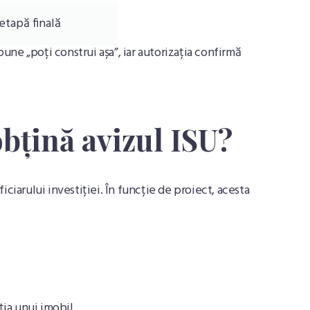
etapă finală
spune „poți construi așa”, iar autorizația confirmă
obțină avizul ISU?
ciarului investiției. În funcție de proiect, acesta
ia unui imobil.