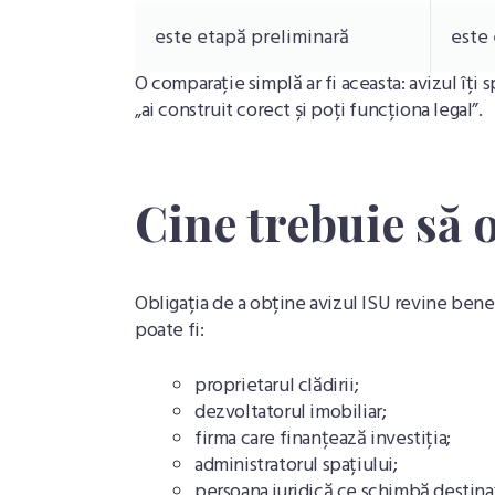
este etapă preliminară
este 
O comparație simplă ar fi aceasta: avizul îți 
„ai construit corect și poți funcționa legal”.
Cine trebuie să 
Obligația de a obține avizul ISU revine benefi
poate fi:
proprietarul clădirii;
dezvoltatorul imobiliar;
firma care finanțează investiția;
administratorul spațiului;
persoana juridică ce schimbă destinaț