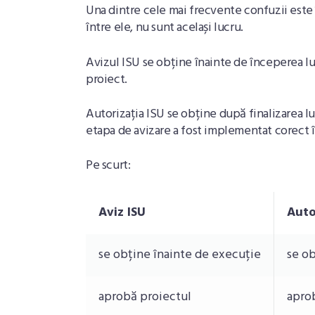
Una dintre cele mai frecvente confuzii este î
între ele, nu sunt același lucru.
Avizul ISU se obține înainte de începerea lu
proiect.
Autorizația ISU se obține după finalizarea luc
etapa de avizare a fost implementat corect î
Pe scurt:
Aviz ISU
Auto
se obține înainte de execuție
se o
aprobă proiectul
apro