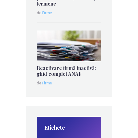
termene
de
Firme
Reactivare firmă inactivă:
ghid complet ANAF
de
Firme
Etichete