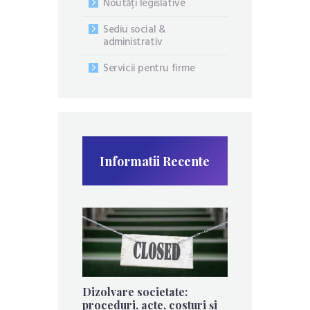
Noutăți legislative
Sediu social &
administrativ
Servicii pentru firme
Informatii Recente
Dizolvare societate:
proceduri, acte, costuri și