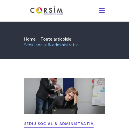
Servicii Consultanță
Asigurări
Despre noi
Home
Toate articolele
De știut
Sediu social & administrativ
Contact
,
SEDIU SOCIAL & ADMINISTRATIV