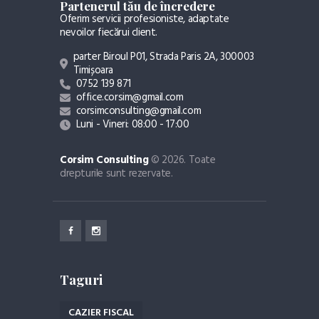
Partenerul tău de încredere
Oferim servicii profesioniste, adaptate
nevoilor fiecărui client.
parter Biroul P01, Strada Paris 2A, 300003
Timișoara
0752 139 871
office.corsim@gmail.com
corsimconsulting@gmail.com
Luni - Vineri: 08:00 - 17:00
Corsim Consulting
© 2026. Toate
drepturile sunt rezervate.
Taguri
CAZIER FISCAL