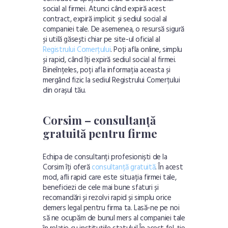
social al firmei. Atunci când expiră acest
contract, expiră implicit și sediul social al
companiei tale. De asemenea, o resursă sigură
și utilă găsești chiar pe site-ul oficial al
Registrului Comerțului
. Poți afla online, simplu
și rapid, când îți expiră sediul social al firmei.
Bineînțeles, poți afla informația aceasta și
mergând fizic la sediul Registrului Comerțului
din orașul tău.
Corsim – consultanță
gratuită pentru firme
Echipa de consultanți profesioniști de la
Corsim îți oferă
consultanță gratuită
. În acest
mod, afli rapid care este situația firmei tale,
beneficiezi de cele mai bune sfaturi și
recomandări și rezolvi rapid și simplu orice
demers legal pentru firma ta. Lasă-ne pe noi
să ne ocupăm de bunul mers al companiei tale