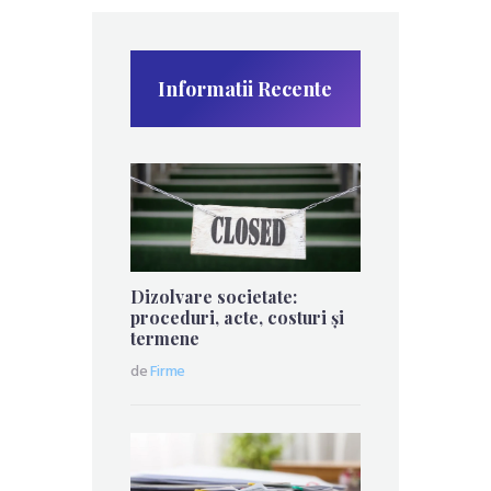
Informatii Recente
Dizolvare societate:
proceduri, acte, costuri și
termene
de
Firme