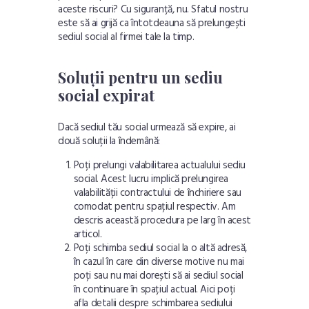
aceste riscuri? Cu siguranță, nu. Sfatul nostru
este să ai grijă ca întotdeauna să prelungești
sediul social al firmei tale la timp.
Soluții pentru un sediu
social expirat
Dacă sediul tău social urmează să expire, ai
două soluții la îndemână:
Poți prelungi valabilitarea actualului sediu
social. Acest lucru implică prelungirea
valabilității contractului de închiriere sau
comodat pentru spațiul respectiv. Am
descris această procedura pe larg în
acest
articol
.
Poți schimba sediul social la o altă adresă,
în cazul în care din diverse motive nu mai
poți sau nu mai dorești să ai sediul social
în continuare în spațiul actual. Aici poți
afla detalii despre
schimbarea sediului