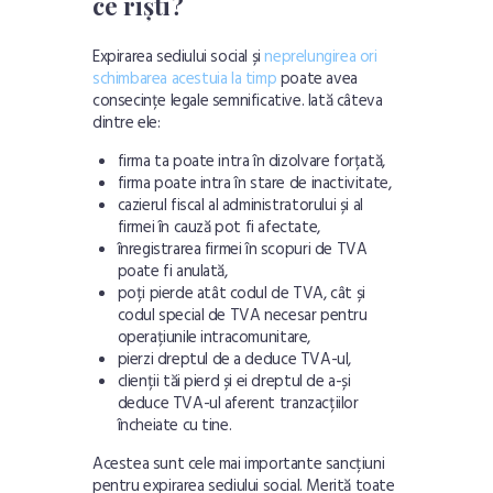
ce riști?
Expirarea sediului social și
neprelungirea ori
schimbarea acestuia la timp
poate avea
consecințe legale semnificative. Iată câteva
dintre ele:
firma ta poate intra în dizolvare forțată,
firma poate intra în stare de inactivitate,
cazierul fiscal al administratorului și al
firmei
în cauză pot fi afectate,
înregistrarea firmei în scopuri de TVA
poate fi anulată,
poți pierde atât codul de TVA, cât și
codul special de TVA necesar pentru
operațiunile intracomunitare,
pierzi dreptul de a deduce TVA-ul,
clienții tăi pierd și ei dreptul de a-și
deduce TVA-ul aferent tranzacțiilor
încheiate cu tine.
Acestea sunt cele mai importante sancțiuni
pentru expirarea sediului social. Merită toate