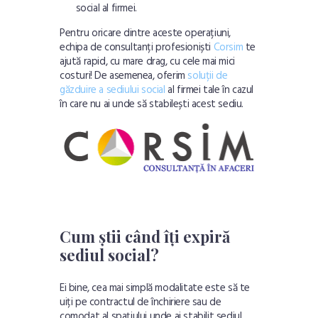
social al firmei
.
Pentru oricare dintre aceste operațiuni,
echipa de consultanți profesioniști
Corsim
te
ajută rapid, cu mare drag, cu cele mai mici
costuri! De asemenea, oferim
soluții de
găzduire a sediului social
al firmei tale în cazul
în care nu ai unde să stabilești acest sediu.
Cum știi când îți expiră
sediul social?
Ei bine, cea mai simplă modalitate este să te
uiți pe contractul de închiriere sau de
comodat al spațiului unde ai stabilit sediul