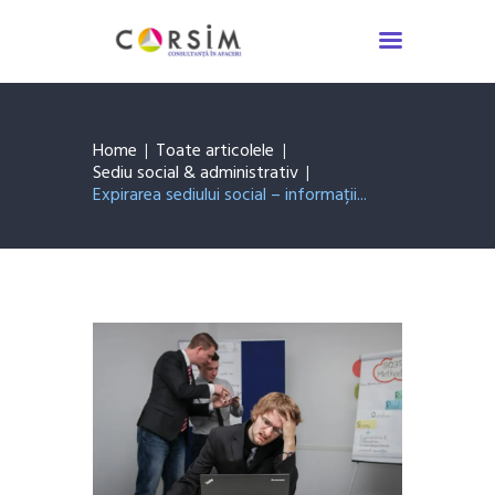
Servicii Consultanță
Asigurări
Despre noi
Home
Toate articolele
De știut
Sediu social & administrativ
Contact
Expirarea sediului social – informații...