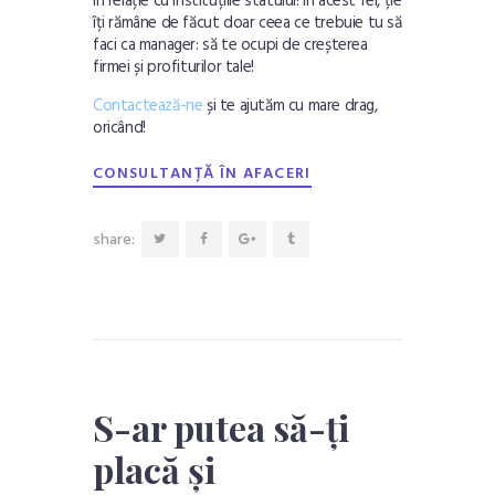
în relație cu instituțiile statului! În acest fel, ție
îți rămâne de făcut doar ceea ce trebuie tu să
faci ca manager: să te ocupi de creșterea
firmei și profiturilor tale!
Contactează-ne
și te ajutăm cu mare drag,
oricând!
CONSULTANȚĂ ÎN AFACERI
share:
S-ar putea să-ți
placă și