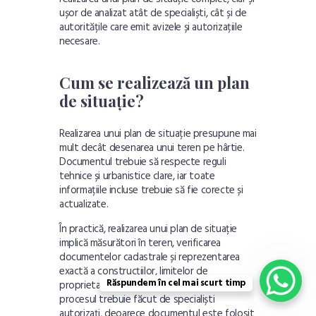
ușor de analizat atât de specialiști, cât și de
autoritățile care emit avizele și autorizațiile
necesare.
Cum se realizează un plan
de situație?
Realizarea unui plan de situație presupune mai
mult decât desenarea unui teren pe hârtie.
Documentul trebuie să respecte reguli
tehnice și urbanistice clare, iar toate
informațiile incluse trebuie să fie corecte și
actualizate.
În practică, realizarea unui plan de situație
implică măsurători în teren, verificarea
documentelor cadastrale și reprezentarea
exactă a construcțiilor, limitelor de
Răspundem în cel mai scurt timp
proprietate și utilităților existente. Tot
procesul trebuie făcut de specialiști
autorizați, deoarece documentul este folosit