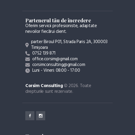
Partenerul tău de încredere
Oferim servicii profesioniste, adaptate
nevoilor fiecărui client.
parter Biroul P01, Strada Paris 2A, 300003
Timișoara
0752 139 871
office.corsim@gmail.com
corsimconsulting@gmail.com
Luni - Vineri: 08:00 - 17:00
Corsim Consulting
© 2026. Toate
drepturile sunt rezervate.