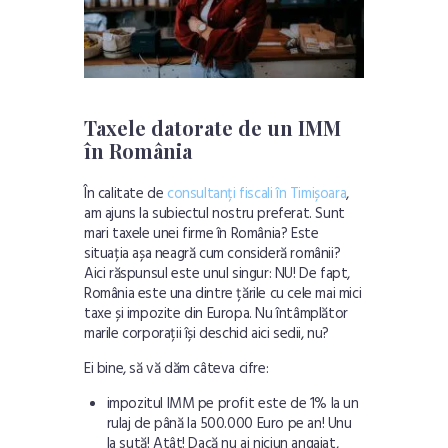
Taxele datorate de un IMM
în România
În calitate de
consultanți fiscali în Timișoara
,
am ajuns la subiectul nostru preferat. Sunt
mari taxele unei firme în România? Este
situația așa neagră cum consideră românii?
Aici răspunsul este unul singur: NU! De fapt,
România este una dintre țările cu cele mai mici
taxe și impozite din Europa. Nu întâmplător
marile corporații își deschid aici sedii, nu?
Ei bine, să vă dăm câteva cifre:
impozitul IMM pe profit este de 1% la un
rulaj de până la 500.000 Euro pe an! Unu
la sută! Atât! Dacă nu ai niciun angajat,