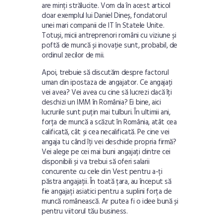
are minți strălucite. Vom da în acest articol
doar exemplul lui Daniel Dineș, fondatorul
unei mari companii de IT în Statele Unite.
Totuși, micii antreprenori români cu viziune și
poftă de muncă și inovație sunt, probabil, de
ordinul zecilor de mii.
Apoi, trebuie să discutăm despre factorul
uman din ipostaza de angajator. Ce angajați
vei avea? Vei avea cu cine să lucrezi dacă îți
deschizi un IMM în România? Ei bine, aici
lucrurile sunt puțin mai tulburi. În ultimii ani,
forța de muncă a scăzut în România, atât cea
calificată, cât și cea necalificată. Pe cine vei
angaja tu când îți vei deschide propria firmă?
Vei alege pe cei mai buni angajați dintre cei
disponibili și va trebui să oferi salarii
concurente cu cele din Vest pentru a-ți
păstra angajații. În toată țara, au început să
fie angajați asiatici pentru a suplini forța de
muncă românească. Ar putea fi o idee bună și
pentru viitorul tău business.