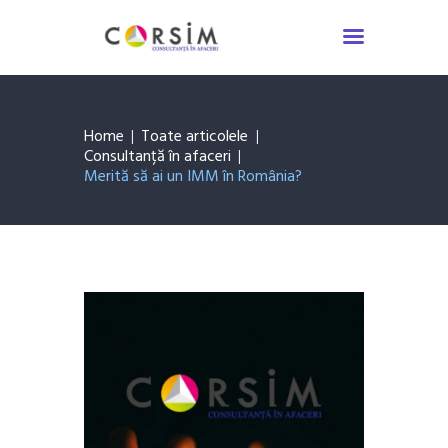
Servicii Consultanță
Asigurări
Despre noi
Home
Toate articolele
De știut
Consultanță în afaceri
Contact
Merită să ai un IMM în România?