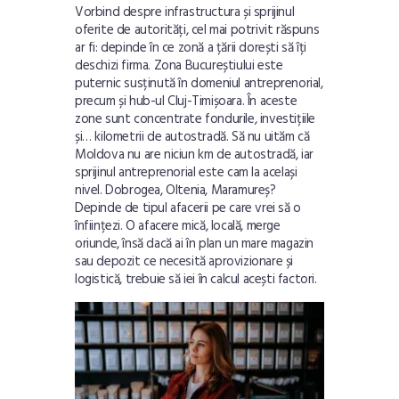
Vorbind despre infrastructura și sprijinul
oferite de autorități, cel mai potrivit răspuns
ar fi: depinde în ce zonă a țării dorești să îți
deschizi firma. Zona Bucureștiului este
puternic susținută în domeniul antreprenorial,
precum și hub-ul Cluj-Timișoara. În aceste
zone sunt concentrate fondurile, investițiile
și… kilometrii de autostradă. Să nu uităm că
Moldova nu are niciun km de autostradă, iar
sprijinul antreprenorial este cam la același
nivel. Dobrogea, Oltenia, Maramureș?
Depinde de tipul afacerii pe care vrei să o
înființezi. O afacere mică, locală, merge
oriunde, însă dacă ai în plan un mare magazin
sau depozit ce necesită aprovizionare și
logistică, trebuie să iei în calcul acești factori.