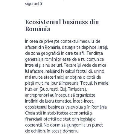
siguranță!
Ecosistemul business din
România
În ceea ce privește contextul mediului de
afaceri din România, situația ta depinde, iarăși,
de zona geografică în care te afli. Tendința
generală a românilor este de a nu comunica
între ei și a nu se uni. Fiecare își vede de mica
lui afacere, neluând în calcul faptul că, unind
mai multe afaceri mici, ar obține o cotă de
piață mult mai bună împreună. Totuși, în marile
hub-uri (București, Cluj, Timișoara),
antreprenorii au început să organizeze
întâlniri de lucru tematice. Încet-încet,
ecosistemul business va evolua și în România.
Cheia stă în stabilitatea economică și
financiară oferită de stat prin legislație
coerentă. Ne dorim să ajungem la un punct
de echilibru în acest domeniu.