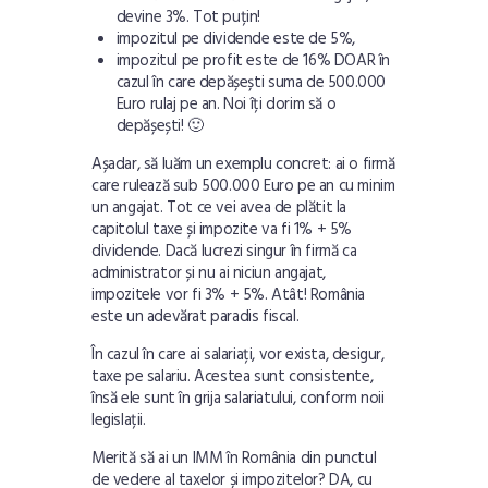
devine 3%. Tot puțin!
impozitul pe dividende este de 5%,
impozitul pe profit este de 16% DOAR în
cazul în care depășești suma de 500.000
Euro rulaj pe an. Noi îți dorim să o
depășești! 🙂
Așadar, să luăm un exemplu concret: ai o firmă
care rulează sub 500.000 Euro pe an cu minim
un angajat. Tot ce vei avea de plătit la
capitolul taxe și impozite va fi 1% + 5%
dividende. Dacă lucrezi singur în firmă ca
administrator și nu ai niciun angajat,
impozitele vor fi 3% + 5%. Atât! România
este un adevărat paradis fiscal.
În cazul în care ai salariați, vor exista, desigur,
taxe pe salariu. Acestea sunt consistente,
însă ele sunt în grija salariatului, conform noii
legislații.
Merită să ai un IMM în România din punctul
de vedere al taxelor și impozitelor? DA, cu