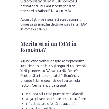
Ești proprietar de IMM. Ești norocosul
deținător al unui lanț internațional de
benzinării și rafinării? Nu ai un IMM.
Acum că știm ce înseamnă acest acronim,
urmează să analizăm dacă merită să ai un IMM
în România sau nu.
Merită să ai un IMM în
România?
Atunci când vorbim despre antreprenoriat,
lucrurile nu sunt în alb și negru. Nu putem să
îți răspundem cu DA sau cu NU. De ce?
Pentru că antreprenoriatul în România și
oriunde în lume depinde de foarte mulți
factori. Cei mai importanți sunt:
viziunea celui care pune bazele afacerii,
angajații care contribuie la succesul firmei,
infrastructura oferită de autorități,
sprijinul autorităților,