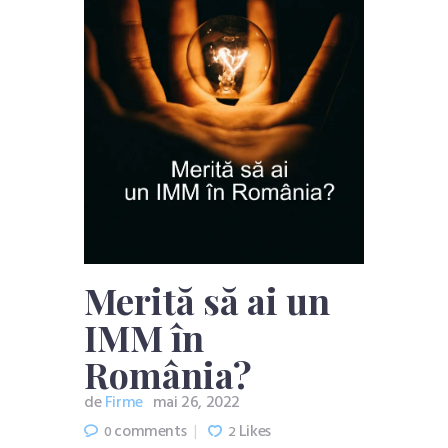
Merită să ai un
IMM în
România?
de
Firme
mai 26, 2022
comments
Likes
0
2