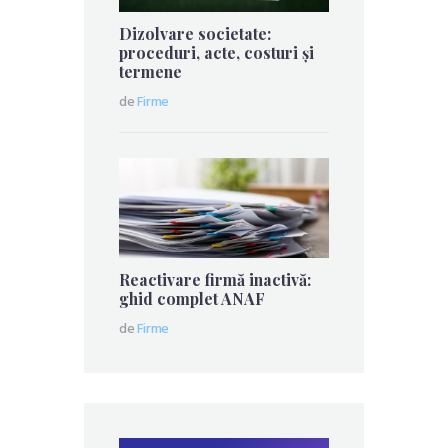
Dizolvare societate:
proceduri, acte, costuri și
termene
de
Firme
Reactivare firmă inactivă:
ghid complet ANAF
de
Firme