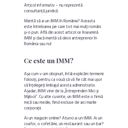
Articol informativ – nu reprezintă
consultanță juridică.
Merită să ai un IMM în România? Aceasta
este întrebarea pe care tot mai mulți români
și-o pun. Află din acest articol ce înseamnă
IMM și dacă merită să devii antreprenor în
România sau nu!
Ce este un IMM?
Așa cum v-am obișnuit, întâi explicăm termenii
folosiți, pentru ca vouă să vă fie cât mai ușor
să înțelegeți limbajul acesta administrativ.
Așadar, IMM vine de la „Întreprinderi Mici și
Mijlocii”. Cu alte cuvinte, un IMM este o firmă
mică sau medie, fiind excluse de aici marile
corporații.
Ai un magazin online? Atunci ai un IMM. Ai un
coafor, o cofetărie, un restaurant sau un bar?