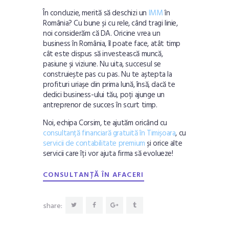
În concluzie, merită să deschizi un
IMM
în
România? Cu bune și cu rele, când tragi linie,
noi considerăm că DA. Oricine vrea un
business în România, îl poate face, atât timp
cât este dispus să investească muncă,
pasiune și viziune. Nu uita, succesul se
construiește pas cu pas. Nu te aștepta la
profituri uriașe din prima lună, însă, dacă te
dedici business-ului tău, poți ajunge un
antreprenor de succes în scurt timp.
Noi, echipa Corsim, te ajutăm oricând cu
consultanță financiară gratuită în Timișoara
, cu
servicii de contabilitate premium
și orice alte
servicii care îți vor ajuta firma să evolueze!
CONSULTANȚĂ ÎN AFACERI
share: