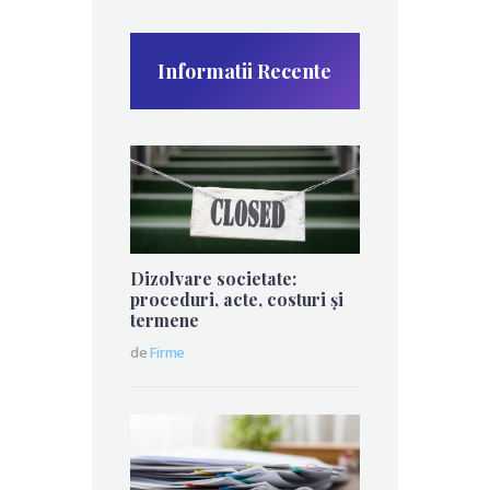
Informatii Recente
Dizolvare societate:
proceduri, acte, costuri și
termene
de
Firme