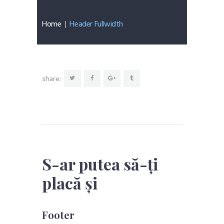
Home
Header Fullwidth
share:
S-ar putea să-ți
placă și
Footer