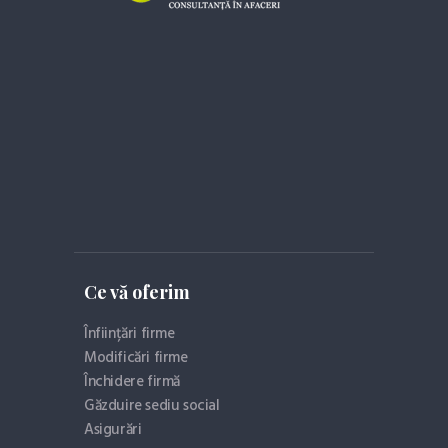
Ce vă oferim
Înființări firme
Modificări firme
Închidere firmă
Găzduire sediu social
Asigurări