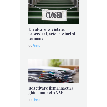
Dizolvare societate:
proceduri, acte, costuri și
termene
de
Firme
Reactivare firmă inactivă:
ghid complet ANAF
de
Firme