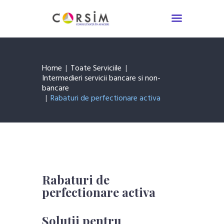
Servicii Consultanță
Asigurări
Despre noi
Home
Toate Serviciile
De știut
Intermedieri servicii bancare si non-
Contact
bancare
Rabaturi de perfectionare activa
Rabaturi de
perfectionare activa
Soluții pentru