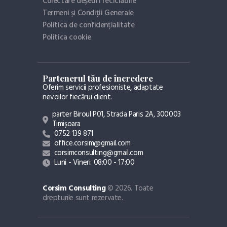
Colectare deșeuri reciclabile
Termeni și Condiții Generale
Politica de confidențialitate
Politica cookie
Partenerul tău de încredere
Oferim servicii profesioniste, adaptate
nevoilor fiecărui client.
parter Biroul P01, Strada Paris 2A, 300003
Timișoara
0752 139 871
office.corsim@gmail.com
corsimconsulting@gmail.com
Luni - Vineri: 08:00 - 17:00
Corsim Consulting
© 2026. Toate
drepturile sunt rezervate.