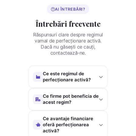
AI ÎNTREBĂRI?
Întrebări frecvente
Răspunsuri clare despre regimul
vamal de perfecționare activă.
Dacă nu găsești ce cauți,
contactează-ne.
Ce este regimul de
perfecționare activă?
Perfecționarea activă este un regim
Ce firme pot beneficia de
vamal care permite importul de
acest regim?
materii prime din afara Uniunii
Europene fără plata imediată a
Regimul se adresează companiilor
Ce avantaje financiare
taxelor vamale, cu condiția ca
din producție, industrie și prelucrare
oferă perfecționarea
produsele finite obținute să fie
care realizează operațiuni de import
activă?
destinate exportului. Este util
și export. Pentru a beneficia, firma