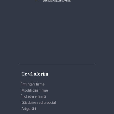
Ce vă oferim
Înființări firme
Modificări firme
Închidere firmă
Găzduire sediu social
Asigurări