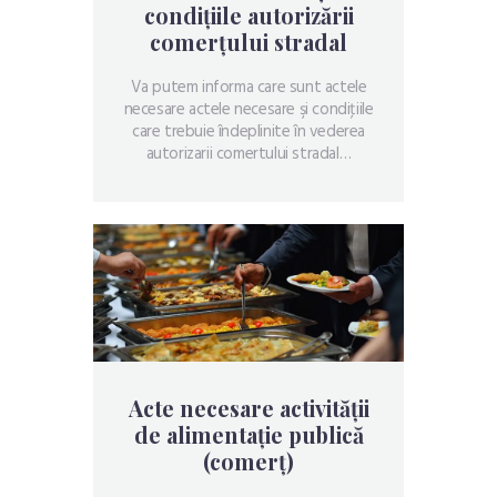
condițiile autorizării
comerțului stradal
Va putem informa care sunt actele
necesare actele necesare şi condiţiile
care trebuie îndeplinite în vederea
autorizarii comertului stradal…
Acte necesare activității
de alimentație publică
(comerț)