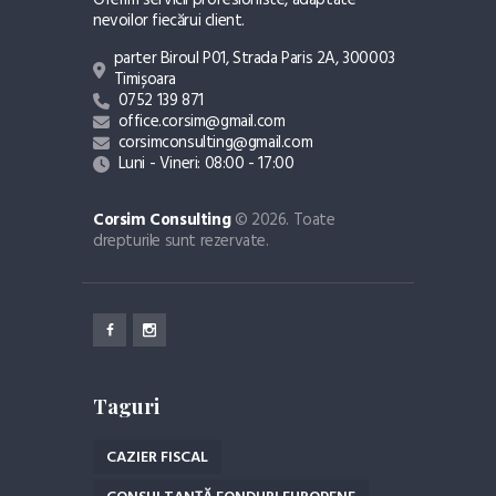
Oferim servicii profesioniste, adaptate
nevoilor fiecărui client.
parter Biroul P01, Strada Paris 2A, 300003
Timișoara
0752 139 871
office.corsim@gmail.com
corsimconsulting@gmail.com
Luni - Vineri: 08:00 - 17:00
Corsim Consulting
© 2026. Toate
drepturile sunt rezervate.
Taguri
CAZIER FISCAL