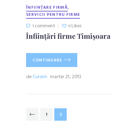
,
ÎNFIINȚARE FIRMĂ
SERVICII PENTRU FIRME
comment
Likes
1
0
Înființări firme Timișoara
CONTINUARE
de
Corsim
martie 21, 2013
Paginație articole
PAGE
1
PAGE
2
<