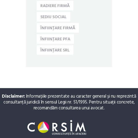
RADIERE FIRMĂ
SEDIU SOCIAL
ÎNFIINȚARE FIRMĂ
ÎNFIINȚARE PFA
ÎNFIINȚARE SRL
Disclaimer:
Informațiile prezentate au caracter general și nu reprezintă
consultanță juridică în sensul Legii nr. 51/1995. Pentru situații concrete,
recomandăm consultarea unui avocat.