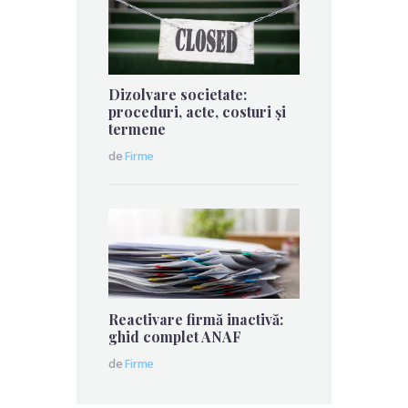
Dizolvare societate:
proceduri, acte, costuri și
termene
de
Firme
Reactivare firmă inactivă:
ghid complet ANAF
de
Firme