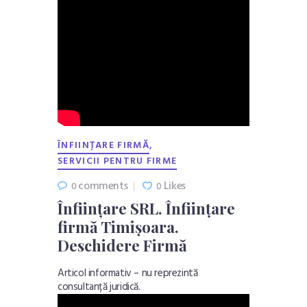
,
ÎNFIINȚARE FIRMĂ
SERVICII PENTRU FIRME
comments
Likes
0
0
Înființare SRL. Înființare
firmă Timișoara.
Deschidere Firmă
Articol informativ – nu reprezintă
consultanță juridică.