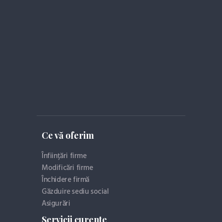
Ce vă oferim
Înființări firme
Modificări firme
Închidere firmă
Găzduire sediu social
Asigurări
Servicii curente