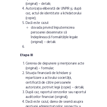
(original) –
detalii
;
Autorizaţia eliberată de UNPIR şi, după
caz, actul de identitate a lichidatorului
(copie);
Dacă este cazul:
dovada privind împuternicirea
persoanei desemnate să
îndeplinească formalitățile legale
(original) –
detalii
.
Etapa III
Cererea de depunere şi menţionare acte
(original) –
formular
;
Situaţia financiară de lichidare şi
repartizare a activului societății,
certificată de către persoanele
autorizate, potrivit legii (copie) –
detalii
;
După caz, raportul cenzorilor sau raportul
auditorilor financiari (original);
Dacă este cazul, darea de seamă asupra
gestiunii administratorilor, respectiv a