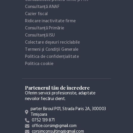
Consultanță ANAF
Cazier fiscal
Ridicare inactivitate firme
Consultanță Primărie
Consultanță ISU
Colectare deșeuri reciclabile
Termeni și Condiții Generale
Politica de confidențialitate
Politica cookie
Partenerul tău de încredere
Oferim servicii profesioniste, adaptate
nevoilor fiecărui client.
parter Biroul P01, Strada Paris 2A, 300003
Timișoara
0752 139 871
office.corsim@gmail.com
corsimconsulting@gmail.com