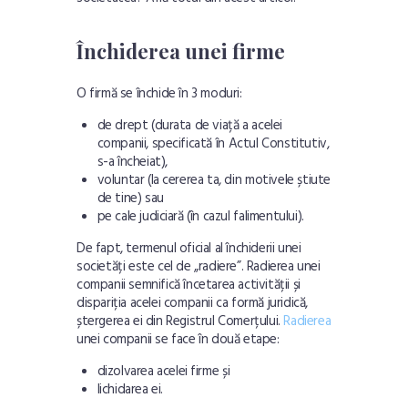
Închiderea unei firme
O firmă se închide în 3 moduri:
de drept (durata de viață a acelei
companii, specificată în Actul Constitutiv,
s-a încheiat),
voluntar (la cererea ta, din motivele știute
de tine) sau
pe cale judiciară (în cazul falimentului).
De fapt, termenul oficial al închiderii unei
societăți este cel de „radiere”. Radierea unei
companii semnifică încetarea activității și
dispariția acelei companii ca formă juridică,
ștergerea ei din Registrul Comerțului.
Radierea
unei companii se face în două etape:
dizolvarea acelei firme
și
lichidarea ei.