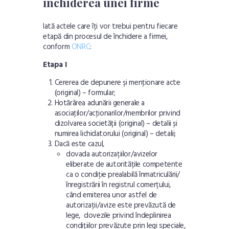
închiderea unei firme
Iată actele care îți vor trebui pentru fiecare
etapă din procesul de închidere a firmei,
conform
ONRC
:
Etapa I
Cererea de depunere şi menţionare acte
(original) –
formular
;
Hotărârea adunării generale a
asociaţilor/acţionarilor/membrilor privind
dizolvarea societății (original) –
detalii
și
numirea lichidatorului (original) –
detalii
;
Dacă este cazul,
dovada autorizațiilor/avizelor
eliberate de autoritățile competente
ca o condiție prealabilă înmatriculării/
înregistrării în registrul comerțului,
când emiterea unor astfel de
autorizații/avize este prevăzută de
lege, dovezile privind îndeplinirea
condițiilor prevăzute prin legi speciale,