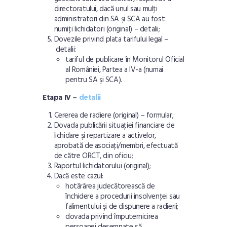
directoratului, dacă unul sau mulţi
administratori din SA şi SCA au fost
numiţi lichidatori (original) –
detalii
;
Dovezile privind plata tarifului legal –
detalii
:
tariful de publicare în Monitorul Oficial
al României, Partea a IV-a
(numai
pentru SA şi SCA).
Etapa IV –
detalii
Cererea de radiere (original) –
formular
;
Dovada publicării situaţiei financiare de
lichidare şi repartizare a activelor,
aprobată de asociaţi/membri, efectuată
de către ORCT, din oficiu;
Raportul lichidatorului (original);
Dacă este cazul:
hotărârea judecătorească de
închidere a procedurii insolvenţei sau
falimentului şi de dispunere a radierii;
dovada privind împuternicirea
persoanei desemnate să