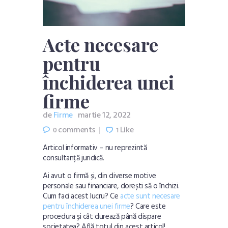
Acte necesare
pentru
închiderea unei
firme
de
Firme
martie 12, 2022
comments
Like
0
1
Articol informativ – nu reprezintă
consultanță juridică.
Ai avut o firmă și, din diverse motive
personale sau financiare, dorești să o închizi.
Cum faci acest lucru? Ce
acte sunt necesare
pentru închiderea unei firme
? Care este
procedura și cât durează până dispare
societatea? Află totul din acest articol!