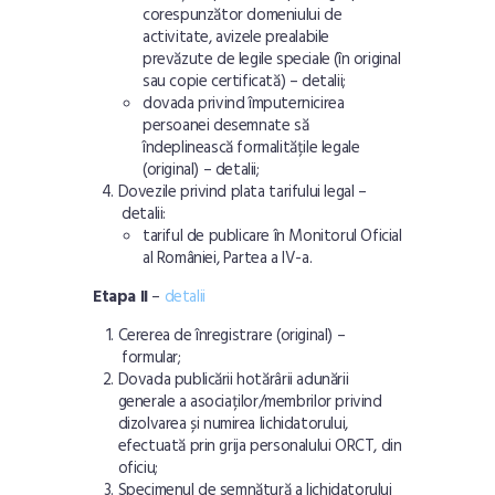
corespunzător domeniului de
activitate, avizele prealabile
prevăzute de legile speciale (în original
sau copie certificată) –
detalii
;
dovada privind împuternicirea
persoanei desemnate să
îndeplinească formalitățile legale
(original) –
detalii
;
Dovezile privind plata tarifului legal –
detalii
:
tariful de publicare în Monitorul Oficial
al României, Partea a IV-a.
Etapa II
–
detalii
Cererea de înregistrare (original) –
formular
;
Dovada publicării hotărârii adunării
generale a asociaților/membrilor privind
dizolvarea și numirea lichidatorului,
efectuată prin grija personalului ORCT, din
oficiu;
Specimenul de semnătură a lichidatorului