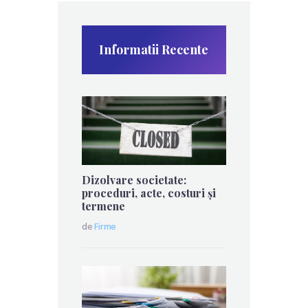
Informatii Recente
Dizolvare societate:
proceduri, acte, costuri și
termene
de
Firme