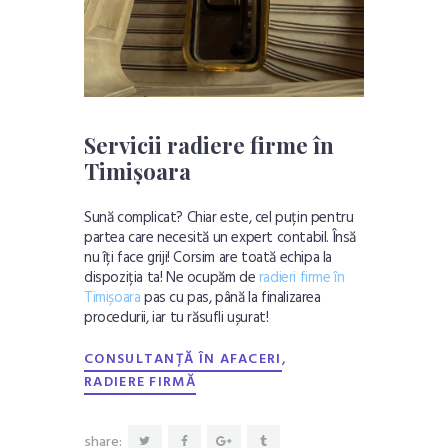
Servicii radiere firme în
Timișoara
Sună complicat? Chiar este, cel puțin pentru
partea care necesită un expert contabil. Însă
nu îți face griji! Corsim are toată echipa la
dispoziția ta! Ne ocupăm de
radieri firme în
Timișoara
pas cu pas, până la finalizarea
procedurii, iar tu răsufli ușurat!
,
CONSULTANȚĂ ÎN AFACERI
RADIERE FIRMĂ
share: